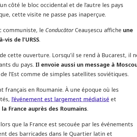
’un côté le bloc occidental et de l’autre les pays
ue, cette visite ne passe pas inaperçue.
c communiste, le
Conducător
Ceaușescu affiche
une
-vis de l’URSS
.
e cette ouverture. Lorsqu’il se rend à Bucarest, il n
eants du pays.
Il envoie aussi un message à Mosco
e de l’Est comme de simples satellites soviétiques.
dent français en Roumanie. À une époque où les
ités,
l’événement est largement médiatisé
et
e la France auprès des Roumains
.
 alors que la France est secouée par les événements
nt des barricades dans le Quartier latin et